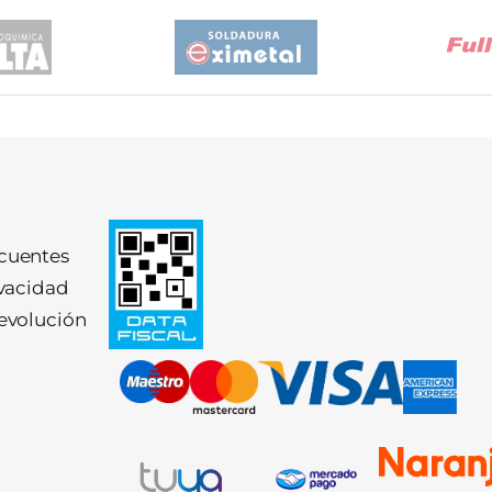
ecuentes
ivacidad
devolución