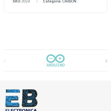
SKU:
3024
Categoría:
CARBON
Carrusel de marcas