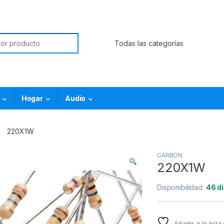
Hogar
Audio
220X1W
CARBON
220X1W
Disponibilidad:
46 d
Añadir a la list