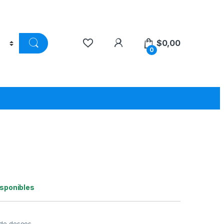
$
0,00
0
isponibles
a de deseos