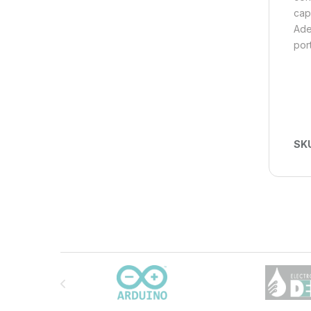
cap
Ade
port
SK
Carrusel de marcas