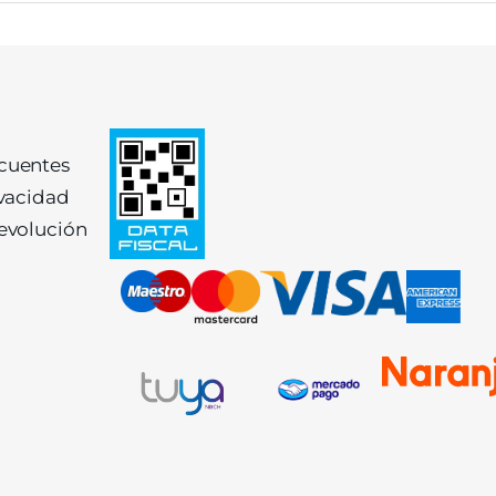
ecuentes
ivacidad
devolución