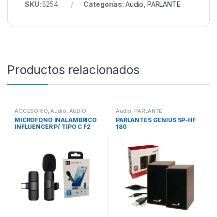
SKU:
5254
Categorías:
Audio
,
PARLANTE
Productos relacionados
ACCESORIO
,
Audio
,
AUDIO
Audio
,
PARLANTE
INFORMÁTICA
,
BLUETOOTH
,
MICROFONO INALAMBRICO
PARLANTES GENIUS SP-HF
MICROFONO
INFLUENCER P/ TIPO C F2
180