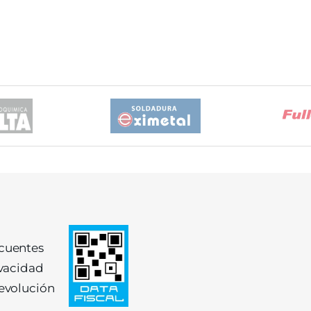
ecuentes
ivacidad
devolución