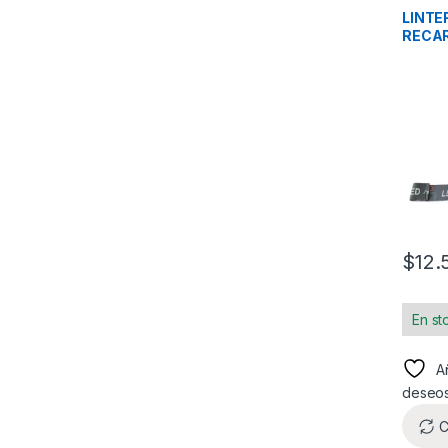
LINTE
RECAR
$
12.
En st
Añ
deseo
C