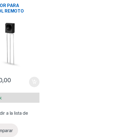
OR PARA
L REMOTO
ROJO 38KHZ
0,00
k
ir a la lista de
mparar