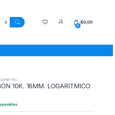
$
0,00
0
CIOMETRO
ON 10K. 16MM. LOGARITMICO
isponibles