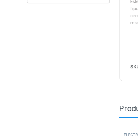
Est
fij
cir
res
SK
Prod
ELECT