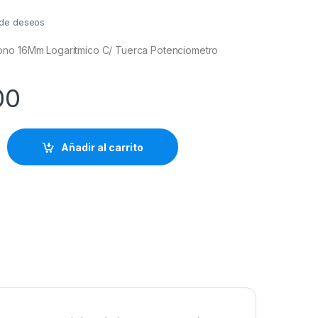
a de deseos
ono 16Mm Logaritmico C/ Tuerca Potenciometro
00
Añadir al carrito