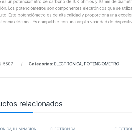
e es un potenciómetro de carbono de 10K ohmios y 16 mm de diámetro
ación. Los potenciómetros son componentes electrónicos que se utilizan
cuito. Este potenciómetro es de alta calidad y proporciona una excelen
istencia eléctrica. Es compatible con una amplia variedad de dispositivo
U:
5507
Categorías:
ELECTRONICA
,
POTENCIOMETRO
uctos relacionados
RONICA
,
ILUMINACION
ELECTRONICA
ELECTRO