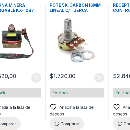
RNA MINERA
POTE 5K. CARBON 16MM
RECEPT
GABLE KX-1087
LINEAL C/ TUERCA
CONTRO
INFRAR
520,00
$
1.720,00
$
2.84
ock
En stock
En stoc
adir a la lista de
Añadir a la lista de
Añad
s
deseos
deseos
omparar
Comparar
Co