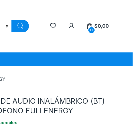
$
0,00
0
RGY
DE AUDIO INALÁMBRICO (BT)
ÓFONO FULLENERGY
ponibles