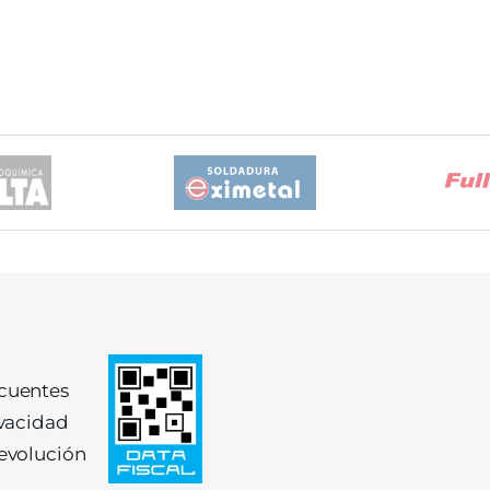
ecuentes
ivacidad
devolución