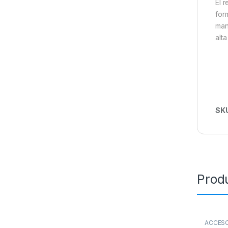
El 
for
man
alt
SK
Prod
ACCES