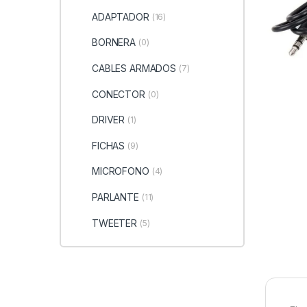
ADAPTADOR
(16)
BORNERA
(0)
CABLES ARMADOS
(7)
CONECTOR
(0)
DRIVER
(1)
FICHAS
(9)
MICROFONO
(4)
PARLANTE
(11)
TWEETER
(5)