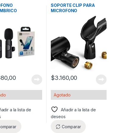
ÁTICA
,
BLUETOOTH
,
FONO
OFONO
SOPORTE CLIP PARA
AMBRICO
MICROFONO
ENCER P/ TIPO C F2
680,00
$
3.160,00
ado
Agotado
adir a la lista de
Añadir a la lista de
s
deseos
omparar
Comparar