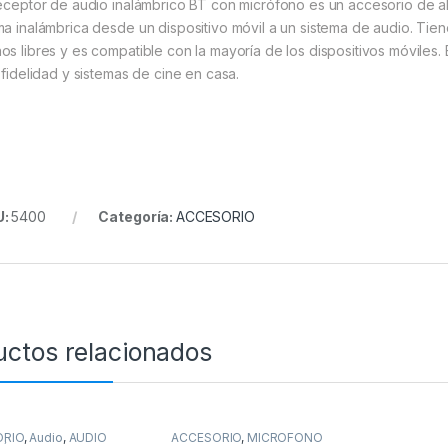
receptor de audio inalámbrico BT con micrófono es un accesorio de alta
ma inalámbrica desde un dispositivo móvil a un sistema de audio. Ti
os libres y es compatible con la mayoría de los dispositivos móviles
a fidelidad y sistemas de cine en casa.
U:
5400
Categoría:
ACCESORIO
uctos relacionados
ORIO
,
Audio
,
AUDIO
ACCESORIO
,
MICROFONO