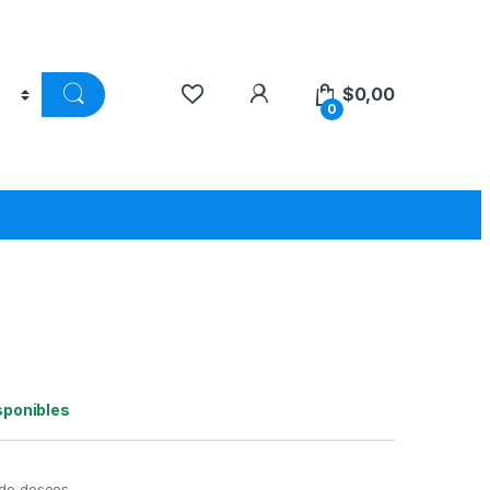
$
0,00
0
sponibles
a de deseos