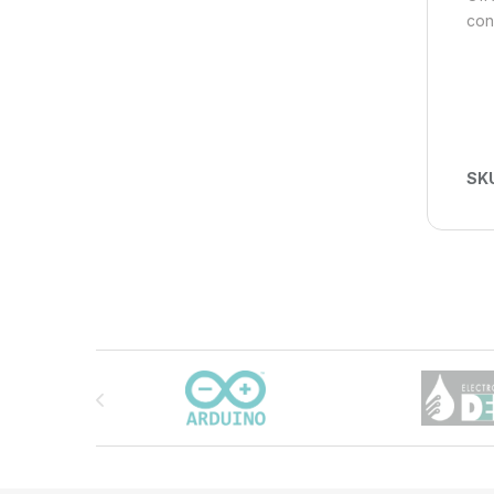
con
SK
Carrusel de marcas