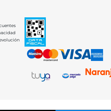
ecuentes
ivacidad
devolución