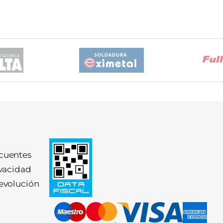
ecuentes
ivacidad
devolución