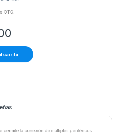
le OTG.
00
l carrito
eñas
ermite la conexión de múltiples periféricos.