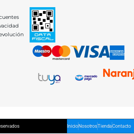
ecuentes
ivacidad
devolución
eservados
Inicio
Nosotros
Tienda
Contacto