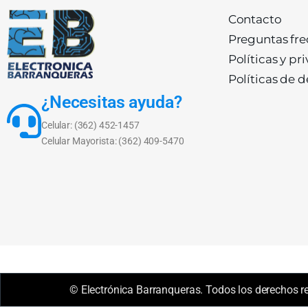
Contacto
Preguntas fr
Políticas y pr
Políticas de 
¿Necesitas ayuda?
Celular: (362) 452-1457
Celular Mayorista: (362) 409-5470
© Electrónica Barranqueras. Todos los derechos r