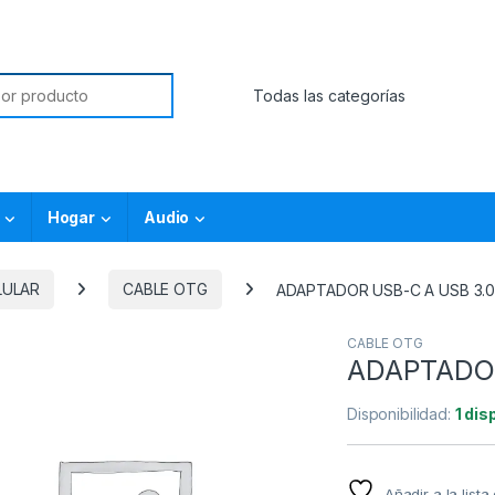
Hogar
Audio
LULAR
CABLE OTG
ADAPTADOR USB-C A USB 3.
CABLE OTG
ADAPTADOR
Disponibilidad:
1 dis
Añadir a la list