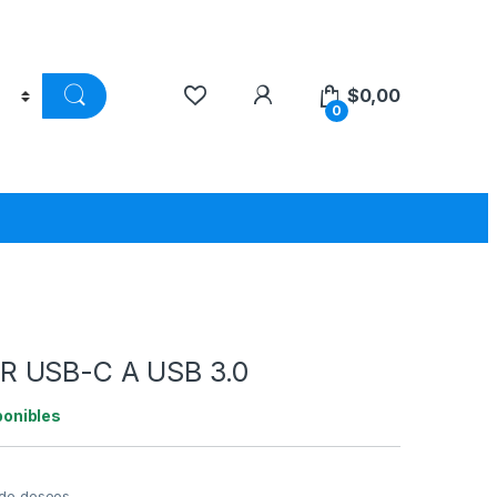
$
0,00
0
0
 USB-C A USB 3.0
ponibles
a de deseos