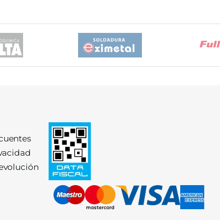
ecuentes
ivacidad
devolución