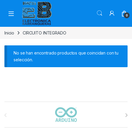
0
Inicio
CIRCUITO INTEGRADO
No se han encontrado productos que coincidan con tu
selección.
Carrusel de marcas