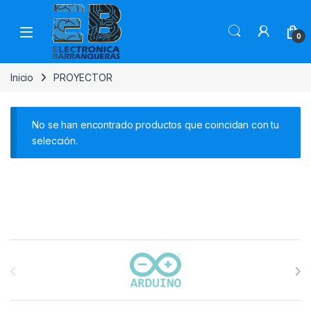
0
Inicio
PROYECTOR
No se han encontrado productos que coincidan con tu
selección.
Carrusel de marcas