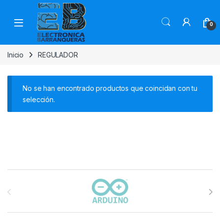
0
Inicio
REGULADOR
No se han encontrado productos que coincidan con tu
selección.
Carrusel de marcas