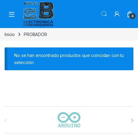
0
Inicio
PROBADOR
No se han encontrado productos que coincidan con tu
selección.
Carrusel de marcas