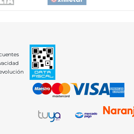
ecuentes
ivacidad
devolución