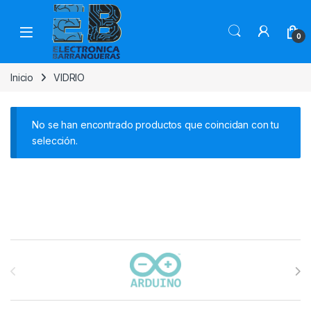
0
Inicio
VIDRIO
No se han encontrado productos que coincidan con tu
selección.
Carrusel de marcas