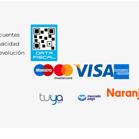
ecuentes
ivacidad
devolución