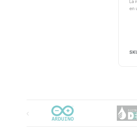
La 
en 
SK
Carrusel de marcas