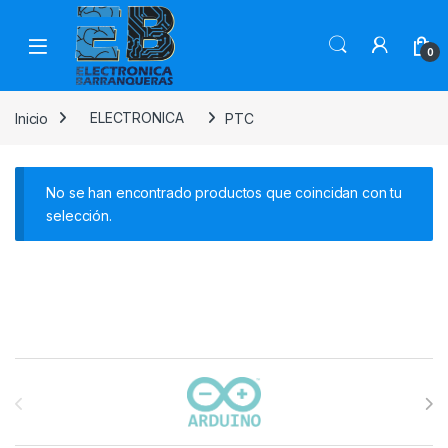
0
Inicio
ELECTRONICA
PTC
No se han encontrado productos que coincidan con tu
selección.
Carrusel de marcas