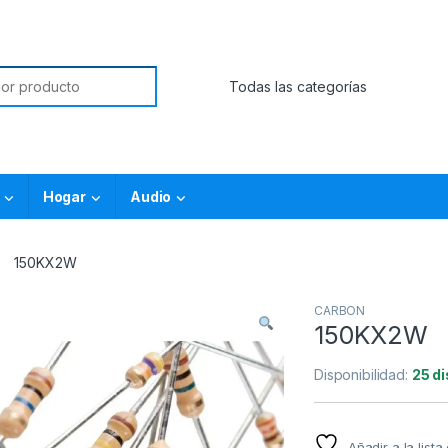
Hogar
Audio
150KX2W
CARBON
150KX2W
Disponibilidad:
25 d
Añadir a la list