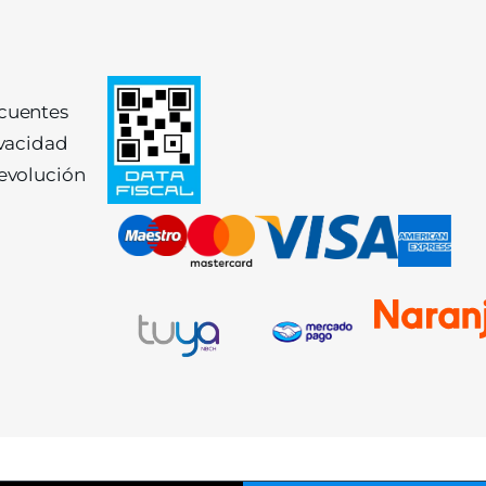
ecuentes
ivacidad
devolución