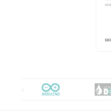
cir
SK
Carrusel de marcas