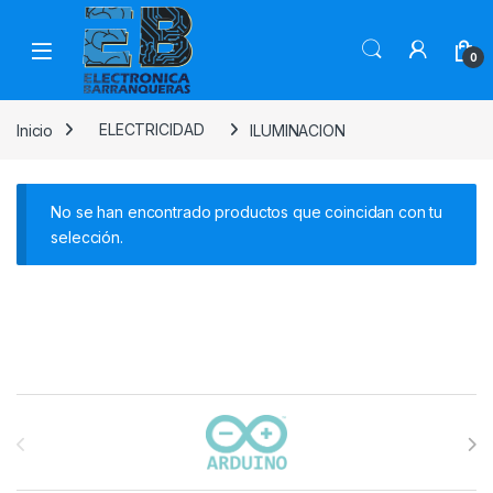
0
Inicio
ELECTRICIDAD
ILUMINACION
No se han encontrado productos que coincidan con tu
selección.
Carrusel de marcas