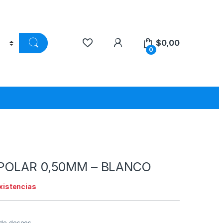
$
0,00
0
POLAR 0,50MM – BLANCO
existencias
a de deseos