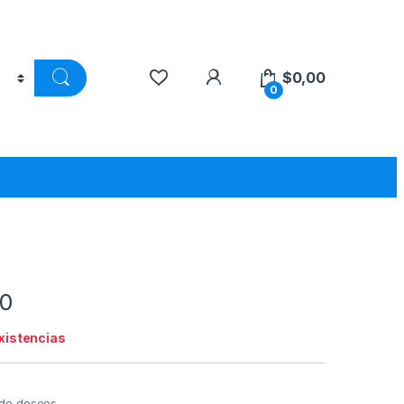
$
0,00
0
0
existencias
a de deseos