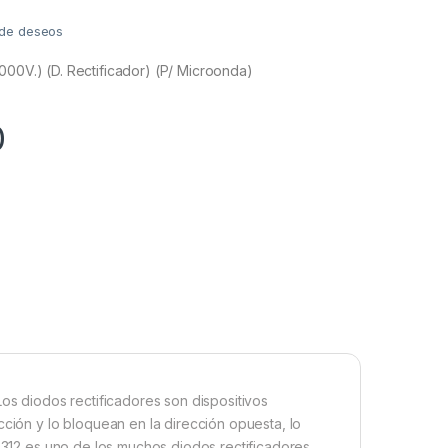
a de deseos
000V.) (D. Rectificador) (P/ Microonda)
0
Los diodos rectificadores son dispositivos
cción y lo bloquean en la dirección opuesta, lo
C0312 es uno de los muchos diodos rectificadores