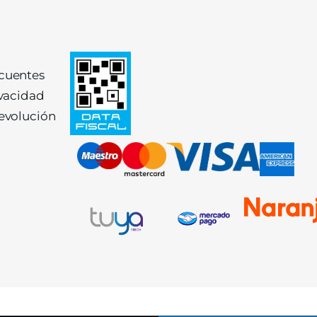
ecuentes
ivacidad
devolución