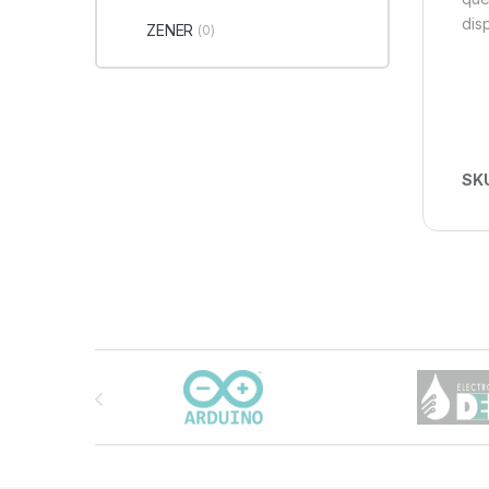
dis
ZENER
(0)
SK
Carrusel de marcas