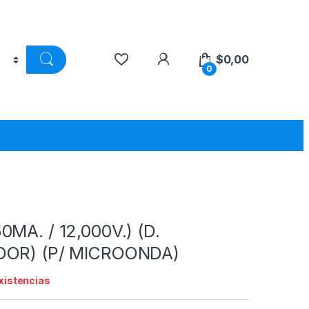
$
0,00
0
0MA. / 12,000V.) (D.
DOR) (P/ MICROONDA)
existencias