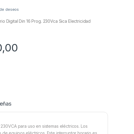
a de deseos
rio Digital Din 16 Prog. 230Vca Sica Electricidad
0,00
eñas
 y 230VCA para uso en sistemas eléctricos. Los
 de equipos eléctricos. Este interruptor horario es