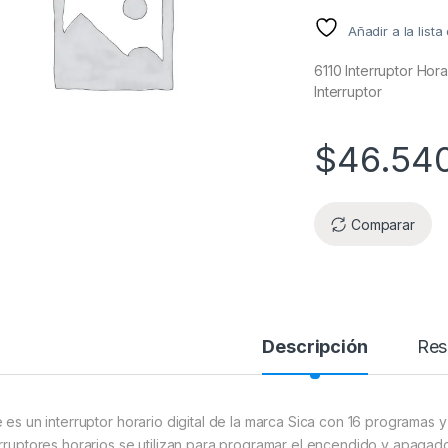
Añadir a la list
6110 Interruptor Hora
Interruptor
$
46.54
Comparar
Descripción
Res
e es un interruptor horario digital de la marca Sica con 16 programas
erruptores horarios se utilizan para programar el encendido y apagado