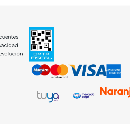
ecuentes
ivacidad
devolución