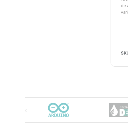
de 
var
SK
Carrusel de marcas