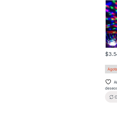
$
3.5
Agot
Añ
deseo
C