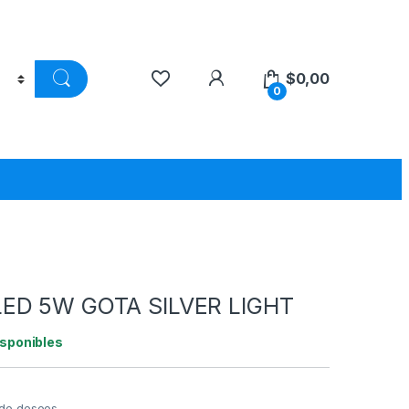
$
0,00
0
ED 5W GOTA SILVER LIGHT
isponibles
a de deseos