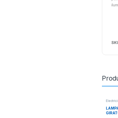
ilum
SK
Prod
Electric
ILUMIN
LAMPA
GIRAT