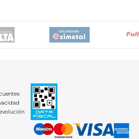
ecuentes
ivacidad
devolución