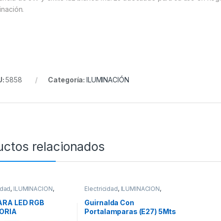
inación.
U:
5858
Categoría:
ILUMINACIÓN
uctos relacionados
idad
,
ILUMINACIÓN
,
Electricidad
,
ILUMINACIÓN
,
ACION
ILUMINACION
RA LED RGB
Guirnalda Con
ORIA
Portalamparas (E27) 5Mts