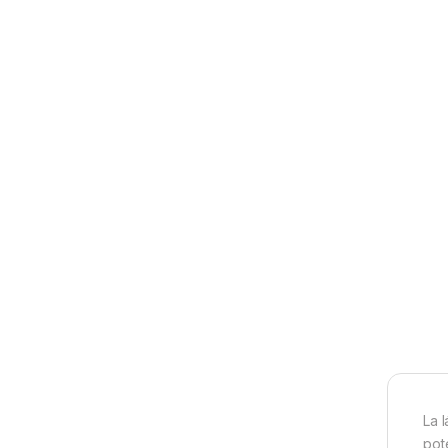
La 
pot