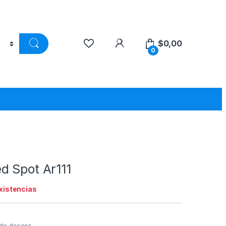
$
0,00
0
d Spot Ar111
existencias
a de deseos