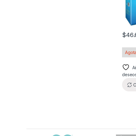
$
46.
Agot
Añ
deseo
C
Carrusel de marcas