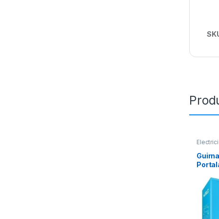
SK
Prod
Electric
ILUMIN
Guirn
Porta