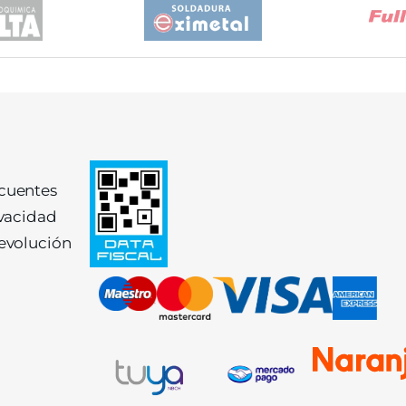
ecuentes
ivacidad
devolución