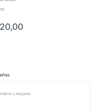
111
920,00
eñas
moderno y elegante.