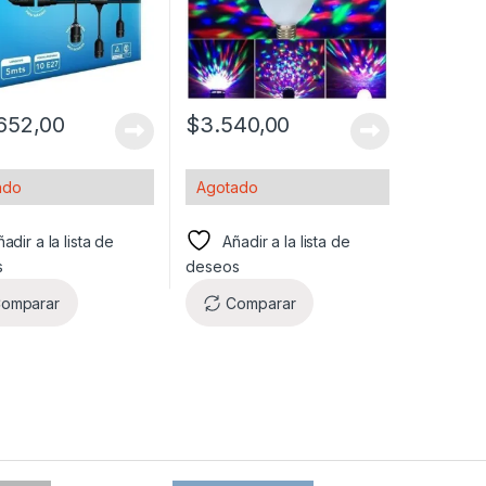
652,00
$
3.540,00
ado
Agotado
adir a la lista de
Añadir a la lista de
s
deseos
omparar
Comparar