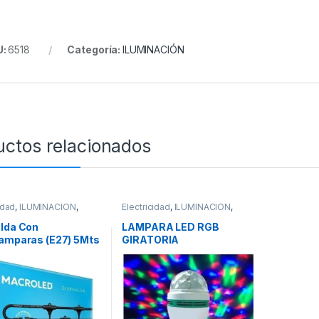
U:
6518
Categoría:
ILUMINACIÓN
uctos relacionados
idad
,
ILUMINACIÓN
,
Electricidad
,
ILUMINACIÓN
,
ACION
ILUMINACION
alda Con
LAMPARA LED RGB
lamparas (E27) 5Mts
GIRATORIA