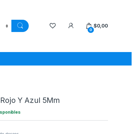
$
0,00
0
r Rojo Y Azul 5Mm
isponibles
a de deseos