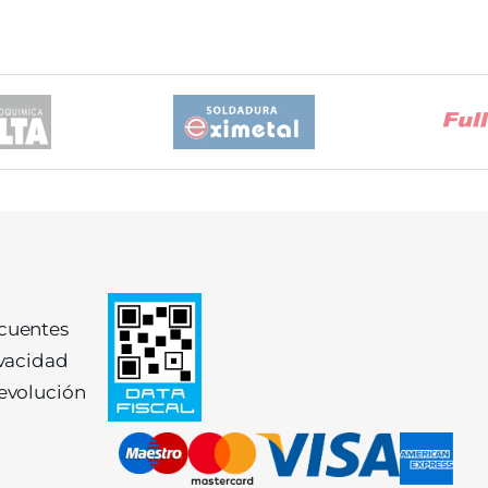
ecuentes
ivacidad
devolución