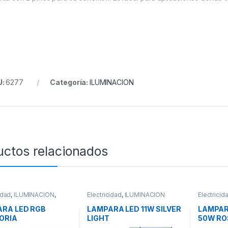
U:
6277
Categoría:
ILUMINACION
uctos relacionados
idad
,
ILUMINACIÓN
,
Electricidad
,
ILUMINACION
Electricid
ACION
RA LED RGB
LAMPARA LED 11W SILVER
LAMPAR
ORIA
LIGHT
50W RO
SILVERL