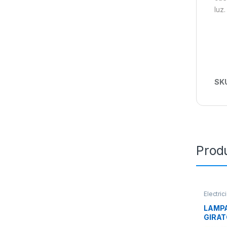
luz.
SK
Prod
Electric
ILUMIN
LAMPA
GIRAT