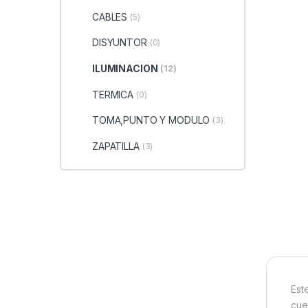
CABLES
(5)
DISYUNTOR
(0)
ILUMINACION
(12)
TERMICA
(0)
TOMA,PUNTO Y MODULO
(3)
ZAPATILLA
(3)
Est
cue