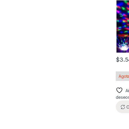
$
3.5
Agot
Añ
deseo
C