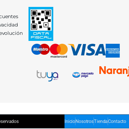
ecuentes
ivacidad
devolución
eservados
Inicio
Nosotros
Tienda
Contacto