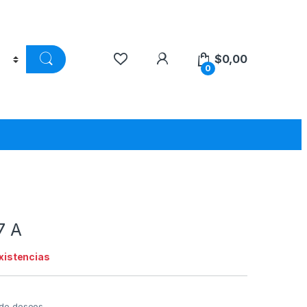
$
0,00
0
7 A
existencias
a de deseos