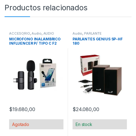
Productos relacionados
ACCESORIO
,
Audio
,
AUDIO
Audio
,
PARLANTE
INFORMÁTICA
,
BLUETOOTH
,
MICROFONO INALAMBRICO
PARLANTES GENIUS SP-HF
MICROFONO
INFLUENCER P/ TIPO C F2
180
$
19.680,00
$
24.080,00
Agotado
En stock