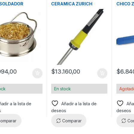
 SOLDADOR
CERAMICA ZURICH
CHICO 
IT
994,00
$
13.160,00
$
6.84
ock
En stock
Agotad
adir a la lista de
Añadir a la lista de
Añad
s
deseos
deseos
omparar
Comparar
Co