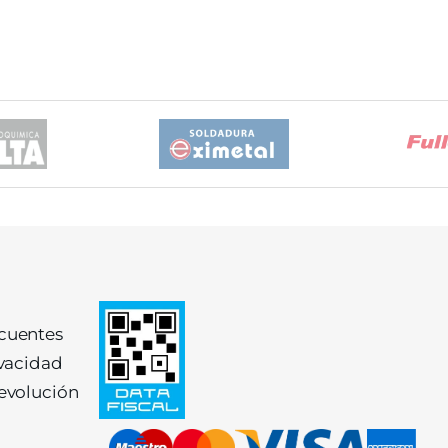
ecuentes
ivacidad
devolución