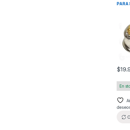
PARA
PROSK
$
19.
En st
Añ
deseo
C