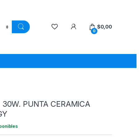
$
0,00
0
 30W. PUNTA CERAMICA
GY
ponibles