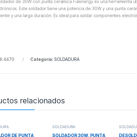
soldador de 30W con punta cerámica Fulenergy es una herramienta util
ctrónicos. Este soldador tiene una potencia de 30W y una punta cerá
ciente y una larga duración. Es ideal para soldar componentes elect
U:
4470
Categoría:
SOLDADURA
uctos relacionados
DURA
SOLDADURA
SOLDADU
ADOR DE PUNTA
SOLDADOR 30W. PUNTA
DESOLD