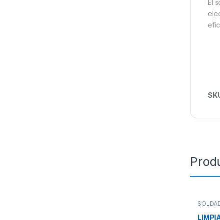
El 
ele
efi
SK
Prod
SOLDA
LIMPI