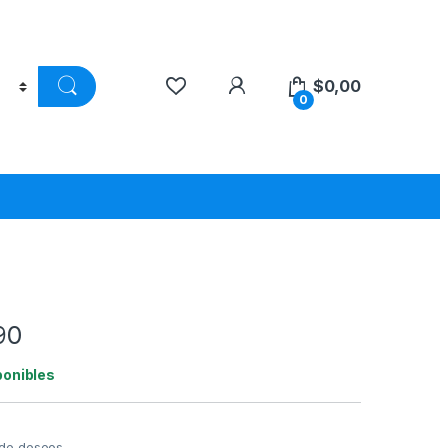
$
0,00
0
90
ponibles
a de deseos