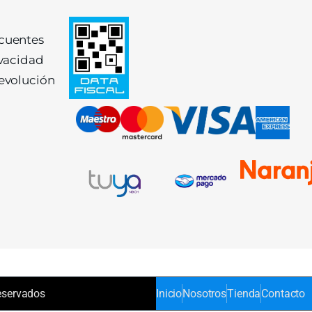
ecuentes
ivacidad
devolución
eservados
Inicio
Nosotros
Tienda
Contacto