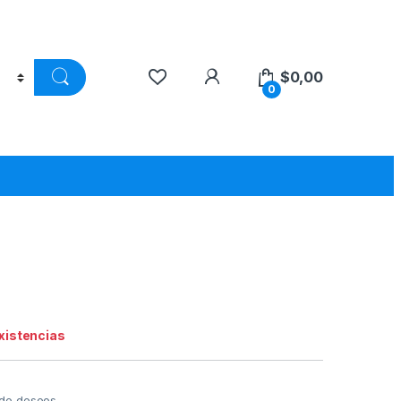
$
0,00
0
existencias
a de deseos