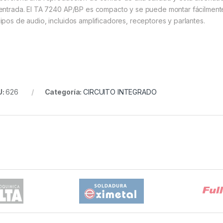
entrada. El TA 7240 AP/BP es compacto y se puede montar fácilment
ipos de audio, incluidos amplificadores, receptores y parlantes.
U:
626
Categoría:
CIRCUITO INTEGRADO