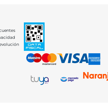
ecuentes
ivacidad
devolución