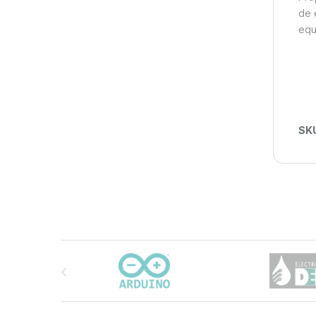
de 
equ
SK
Carrusel de marcas