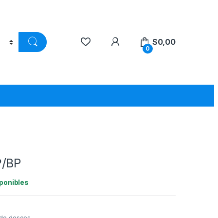
$
0,00
0
P/BP
sponibles
a de deseos