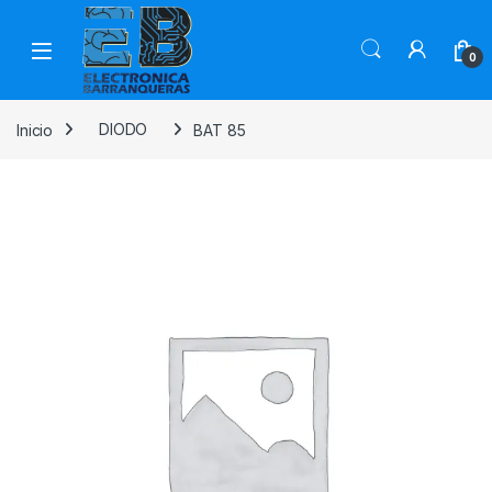
0
Inicio
DIODO
BAT 85