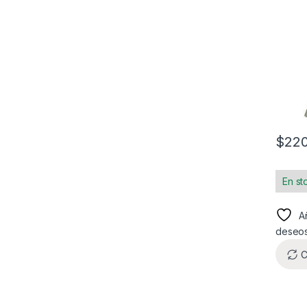
$
220
En st
Añ
deseo
C