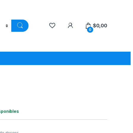
$
0,00
0
sponibles
a de deseos