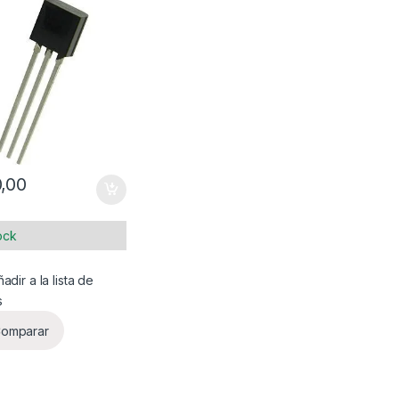
,00
ock
adir a la lista de
s
omparar