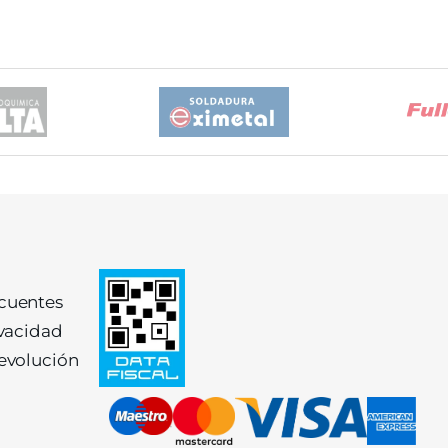
ecuentes
ivacidad
devolución