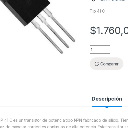
Tip 41 C
$
1.760,
Comparar
Descripción
TIP 41 C es un transistor de potencia tipo NPN fabricado de silicio. T
az de manejar corrientes continuas de alta potencia. Este transistor s