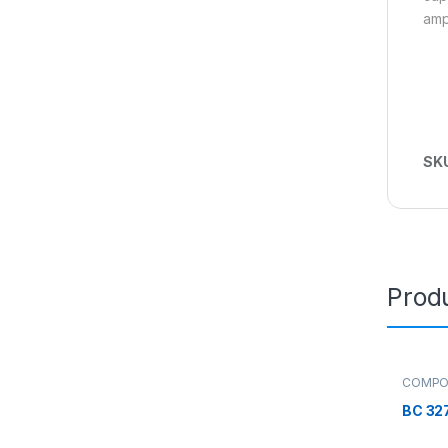
amp
SK
Prod
COMPO
TRANS
BC 327