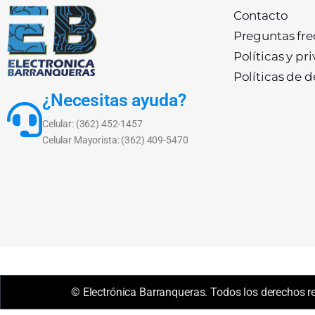
Contacto
Preguntas fr
Políticas y pr
Políticas de 
¿Necesitas ayuda?
Celular: (362) 452-1457
Celular Mayorista: (362) 409-5470
© Electrónica Barranqueras. Todos los derechos r