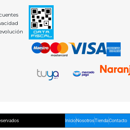
ecuentes
ivacidad
devolución
eservados
Inicio
Nosotros
Tienda
Contacto