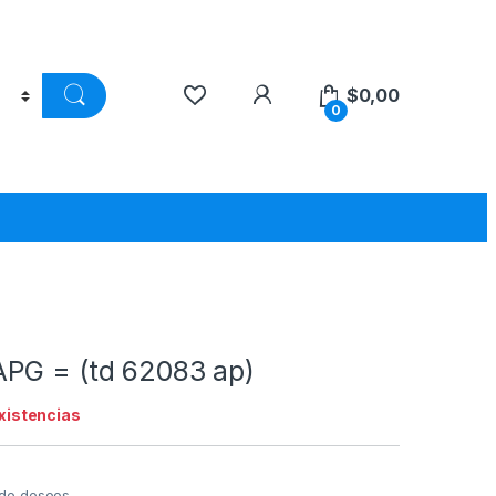
$
0,00
0
PG = (td 62083 ap)
existencias
a de deseos