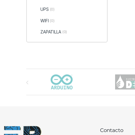
UPS
(0)
WIFI
(0)
ZAPATILLA
(0)
Carrusel de marcas
Contacto