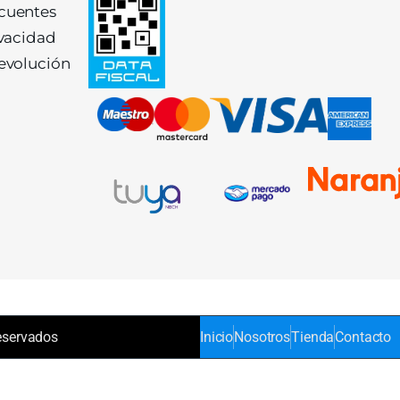
ecuentes
ivacidad
devolución
eservados
Inicio
Nosotros
Tienda
Contacto