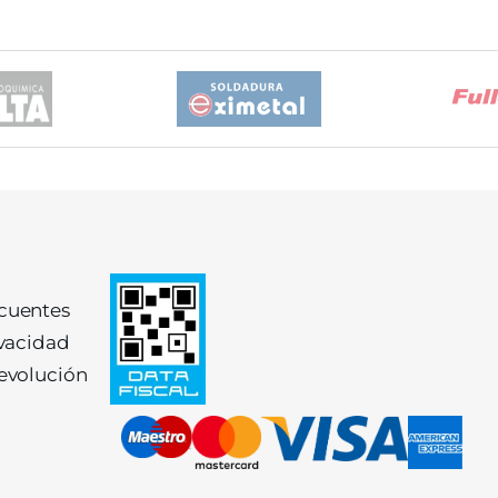
ecuentes
ivacidad
devolución