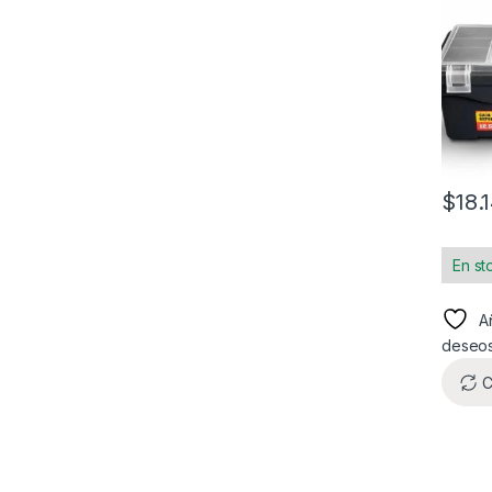
$
18.
En st
Añ
deseo
C