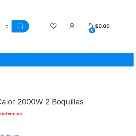
$
0,00
0
Calor 2000W 2 Boquillas
existencias
a de deseos