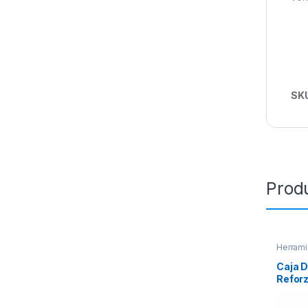
SK
Prod
Herrami
Caja 
Reforz