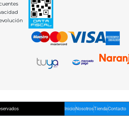
ecuentes
ivacidad
devolución
eservados
Inicio
Nosotros
Tienda
Contacto